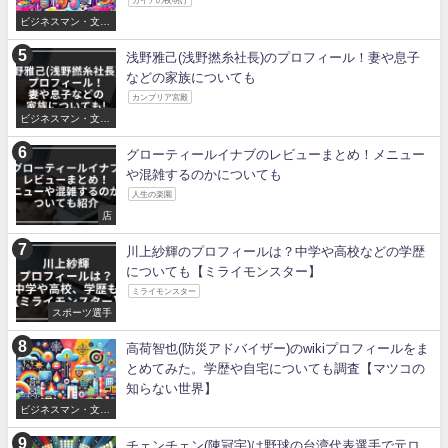
ガイアの夜明け
ビジネスマン・文化
人
浅野雅己(浅野撚糸社長)のプロフィール！妻や息子
などの家族についても
カンブリア宮殿
ビジネスマン・文化
人
グローティールイナブのレビューまとめ！メニュー
や混雑するのかについても
人生の楽園
店
川上紗輝のプロフィールは？中学や高校などの学歴
についても【ミライモンスター】
ミライモンスター
スポーツ選手
高荷智也(防災アドバイザー)のwikiプロフィールをま
とめてみた。学歴や自宅についても調査【マツコの
知らない世界】
ビジネスマン・文化
人
チェンチェン(陳冠宇)は野球の台湾代表選手で元ロ