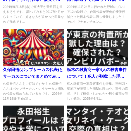
家についても調べてみました。
みた【プレミア12】
2024年9月18日(水)で東大王が最終回を迎
2024年11月24日に行われた野球のプレミ
えるそうです。 調べてみると2017年4月か
ア12の決勝で、台湾代表が圧倒的優勝候
らやっていて、好きな人が多かった印象な
補だった日本代表に勝ち優勝しました！
ので残念です...
その中でチェンチェン...
ビジネスマン・文化人
事件
久保田悟(ポップサーカス代表)と
栃木の雑貨商一家4人の殺害事件
サーカスについてまとめてみ
について！犯人が脱獄した理由
た！年収も調査【クレイジージ
は？確保された？【アンビリバ
久保田悟さんをご存知ですか？ 久保田悟
栃木雑貨商一家殺害事件を特集。死刑囚・
さんはポップサーカスというサーカス団体
菊池正が脱獄した衝撃の理由や、事件の真
ャーニー】
ボー】
の代表を務められている方です。 2024年
相、そして確保されたのかや刑や最期を詳
11月18日(月)放送...
しく解説。2025年4月1...