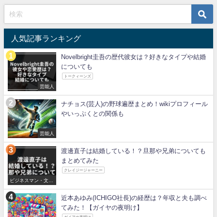
人気記事ランキング
Novelbright圭吾の歴代彼女は？好きなタイプや結婚
についても
トークィーンズ
芸能人
ナチョス(芸人)の野球遍歴まとめ！wikiプロフィール
やいっぷくとの関係も
芸能人
渡邊直子は結婚している！？旦那や兄弟についても
まとめてみた
クレイジージャーニー
ビジネスマン・文化
人
近本あゆみ(ICHIGO社長)の経歴は？年収と夫も調べ
てみた！【ガイヤの夜明け】