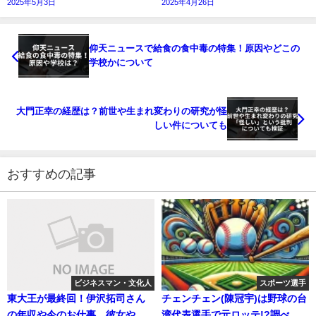
2025年5月3日
2025年4月26日
仰天ニュースで給食の食中毒の特集！原因やどこの
学校かについて
大門正幸の経歴は？前世や生まれ変わりの研究が怪
しい件についても
おすすめの記事
ビジネスマン・文化人
スポーツ選手
東大王が最終回！伊沢拓司さん
チェンチェン(陳冠宇)は野球の台
の年収や今のお仕事、彼女や実
湾代表選手で元ロッテ!?調べて