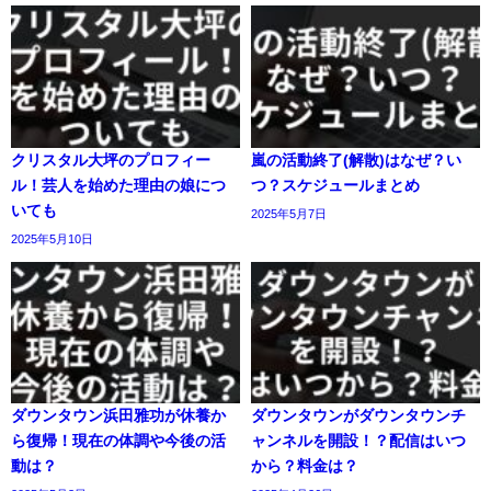
クリスタル大坪のプロフィー
嵐の活動終了(解散)はなぜ？い
ル！芸人を始めた理由の娘につ
つ？スケジュールまとめ
いても
2025年5月7日
2025年5月10日
ダウンタウン浜田雅功が休養か
ダウンタウンがダウンタウンチ
ら復帰！現在の体調や今後の活
ャンネルを開設！？配信はいつ
動は？​
から？料金は？