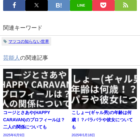
LINE
関連キーワード
マツコの知らない世界
芸能人
の関連記事
コージとさあや(HAPPY
こしょー(ギャル男)の年齢は何
CARAVAN)のプロフィールは？
歳！？パラパラや彼女について
二人の関係についても
も
2025年6月9日
2025年5月18日