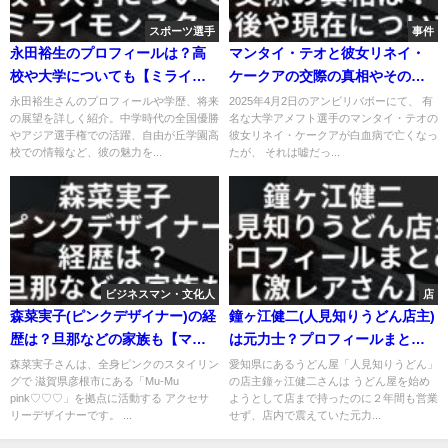
スポーツ選手
事件
永田裕生のプロフィールは？高
マンタイ・テオと彼女リネイ・
校や大学についても【ミライモ
ケークアの交際の真相やその後
ンスター】
現在についてもまとめ
永田裕生さんのプロフィールや学歴、将来
2025年4月2日のアンビリバボーにて、 有
の展望を詳しく紹介。中学時代の全国優勝
名な大学アメフト選手のマンタイ・テオの
やアジア選手権での活躍、自由が丘学園高
彼女リネイ・ケークアが白血病で亡くなっ
校での情報など、彼の魅力を...
たが、 それは嘘だっ...
ビジネスマン・文化人
店
森菜実子(ピンクデザイナー)の経
鐘ヶ江健二(人見知りうどん店主)
歴は？旦那などの家族も【マツ
は元力士？プロフィールまとめ
コの知らない世界】
【激レアさん】
森菜実子さんは、全身ピンクのスタイリン
愛知県にあるうどん屋「人見知りうどん」
グで 滋賀県彦根市にある「Mu-Mu
の店主鐘ヶ江健二さんは うどん屋を始め
pink♡♡♡」を拠点に活動する アクセサ
ようとして店まで持ったのに２年間も営業
リーデザイナーです。 ...
せず、店内で震えていた元力...