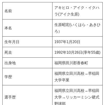
アキヒロ・アイク・イクハ
名前
ラ(アイク生原)
生原昭宏(いくはら・あきひ
本名
ろ）
生年月日
1937年1月20日
死去
1992年10月26日(享年55歳)
出身地
福岡県田川郡香春町
福岡県立田川高校→早稲田
学歴
大学卒業
福岡県立田川高校→早稲田
選手歴
大学→リッカーミシン硬式
野球部