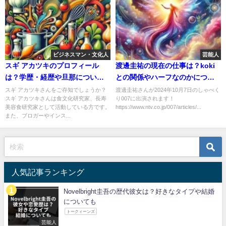
ビジネスマン・文化人
芸能人
スギ アカツキのプロフィール
渡邊圭祐の現在の仕事は？koki
は？学歴・経歴や旦那について
との関係やハーフなのかについ
も調べてみた。
ても調べてみた
スギ アカツキさんをご存知でしょうか？
渡邊圭祐さんが2024年10月7日のしゃべく
スギ アカツキさんは食文化研究家、長寿
り007に出演されます！
美容食研究家として活動している方です。
https://www.ntv.co.jp/007/articles/...
また、ブロガーやインス...
人気記事ランキング
Novelbright圭吾の歴代彼女は？好きなタイプや結婚
についても
トークィーンズ
芸能人