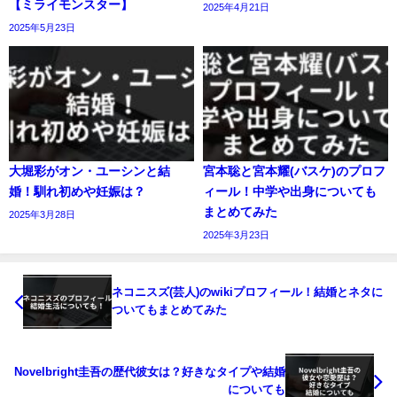
【ミライモンスター】
2025年4月21日
2025年5月23日
大堀彩がオン・ユーシンと結
宮本聡と宮本耀(バスケ)のプロフ
婚！馴れ初めや妊娠は？
ィール！中学や出身についても
まとめてみた
2025年3月28日
2025年3月23日
ネコニスズ(芸人)のwikiプロフィール！結婚とネタに
ついてもまとめてみた
Novelbright圭吾の歴代彼女は？好きなタイプや結婚
についても