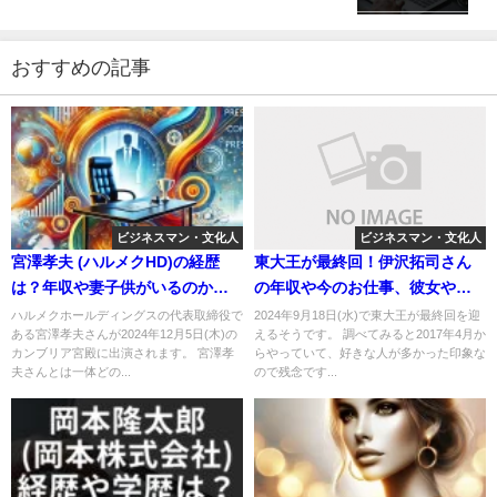
おすすめの記事
ビジネスマン・文化人
ビジネスマン・文化人
宮澤孝夫 (ハルメクHD)の経歴
東大王が最終回！伊沢拓司さん
は？年収や妻子供がいるのかも
の年収や今のお仕事、彼女や実
調べてみた！【カンブリア宮
家についても調べてみました。
ハルメクホールディングスの代表取締役で
2024年9月18日(水)で東大王が最終回を迎
ある宮澤孝夫さんが2024年12月5日(木)の
えるそうです。 調べてみると2017年4月か
殿】
カンブリア宮殿に出演されます。 宮澤孝
らやっていて、好きな人が多かった印象な
夫さんとは一体どの...
ので残念です...