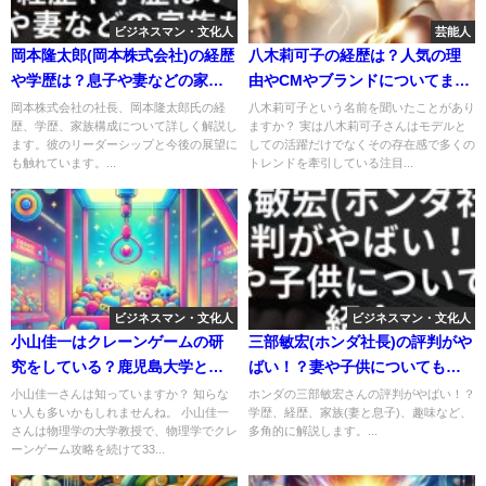
ビジネスマン・文化人
芸能人
岡本隆太郎(岡本株式会社)の経歴
八木莉可子の経歴は？人気の理
や学歴は？息子や妻などの家族
由やCMやブランドについてまと
も紹介
めてみた！
岡本株式会社の社長、岡本隆太郎氏の経
八木莉可子という名前を聞いたことがあり
歴、学歴、家族構成について詳しく解説し
ますか？ 実は八木莉可子さんはモデルと
ます。彼のリーダーシップと今後の展望に
しての活躍だけでなくその存在感で多くの
も触れています。...
トレンドを牽引している注目...
ビジネスマン・文化人
ビジネスマン・文化人
小山佳一はクレーンゲームの研
三部敏宏(ホンダ社長)の評判がや
究をしている？鹿児島大学との
ばい！？妻や子供についても紹
関係性も
介
小山佳一さんは知っていますか？ 知らな
ホンダの三部敏宏さんの評判がやばい！？
い人も多いかもしれませんね。 小山佳一
学歴、経歴、家族(妻と息子)、趣味など、
さんは物理学の大学教授で、物理学でクレ
多角的に解説します。...
ーンゲーム攻略を続けて33...