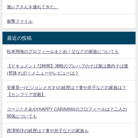
激レアさんを連れてきた。
衝撃ファイル
最近の投稿
松本翔海のプロフィールまとめ！父などの家族についても
【ドキュメント72時間】津軽のプレハブのそば屋は鹿内そば屋
(梵珠そば)！メニューやレビューは？
安東晃一(ビジョンメガネ)の経歴は？妻や息子などの家族は？
【カンブリア宮殿】
コージとさあや(HAPPY CARAVAN)のプロフィールは？二人の
関係についても
西澤明洋の経歴は？妻や息子などの家族も