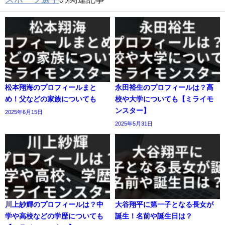
松本翔海のプロフィールまと
永田裕生のプロフィールは？高
め！父などの家族についても
校や大学についても【ミライモ
ンスター】
2025年6月15日
2025年5月31日
川上紗輝のプロフィールは？中
大谷翔平に第一子となる長女が
学や高校などの学歴についても
誕生！名前や誕生日は？