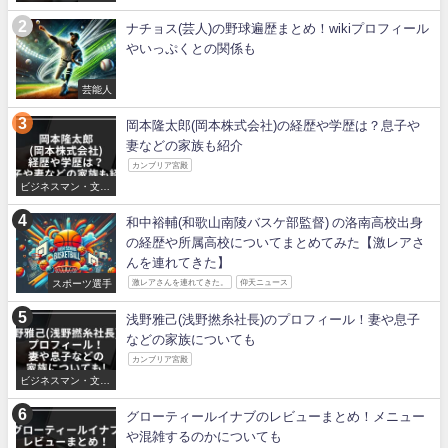
ナチョス(芸人)の野球遍歴まとめ！wikiプロフィール
やいっぷくとの関係も
芸能人
岡本隆太郎(岡本株式会社)の経歴や学歴は？息子や
妻などの家族も紹介
カンブリア宮殿
ビジネスマン・文化
人
和中裕輔(和歌山南陵バスケ部監督) の洛南高校出身
の経歴や所属高校についてまとめてみた【激レアさ
んを連れてきた】
スポーツ選手
激レアさんを連れてきた。
仰天ニュース
浅野雅己(浅野撚糸社長)のプロフィール！妻や息子
などの家族についても
カンブリア宮殿
ビジネスマン・文化
人
グローティールイナブのレビューまとめ！メニュー
や混雑するのかについても