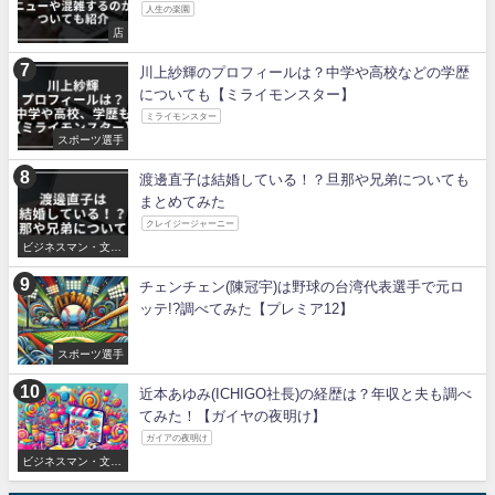
人生の楽園
店
川上紗輝のプロフィールは？中学や高校などの学歴
についても【ミライモンスター】
ミライモンスター
スポーツ選手
渡邊直子は結婚している！？旦那や兄弟についても
まとめてみた
クレイジージャーニー
ビジネスマン・文化
人
チェンチェン(陳冠宇)は野球の台湾代表選手で元ロ
ッテ!?調べてみた【プレミア12】
スポーツ選手
近本あゆみ(ICHIGO社長)の経歴は？年収と夫も調べ
てみた！【ガイヤの夜明け】
ガイアの夜明け
ビジネスマン・文化
人